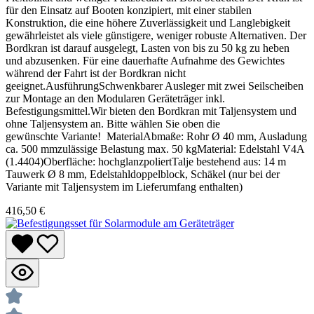
für den Einsatz auf Booten konzipiert, mit einer stabilen
Konstruktion, die eine höhere Zuverlässigkeit und Langlebigkeit
gewährleistet als viele günstigere, weniger robuste Alternativen. Der
Bordkran ist darauf ausgelegt, Lasten von bis zu 50 kg zu heben
und abzusenken. Für eine dauerhafte Aufnahme des Gewichtes
während der Fahrt ist der Bordkran nicht
geeignet.AusführungSchwenkbarer Ausleger mit zwei Seilscheiben
zur Montage an den Modularen Geräteträger inkl.
Befestigungsmittel.Wir bieten den Bordkran mit Taljensystem und
ohne Taljensystem an. Bitte wählen Sie oben die
gewünschte Variante! MaterialAbmaße: Rohr Ø 40 mm, Ausladung
ca. 500 mmzulässige Belastung max. 50 kgMaterial: Edelstahl V4A
(1.4404)Oberfläche: hochglanzpoliertTalje bestehend aus: 14 m
Tauwerk Ø 8 mm, Edelstahldoppelblock, Schäkel (nur bei der
Variante mit Taljensystem im Lieferumfang enthalten)
416,50 €