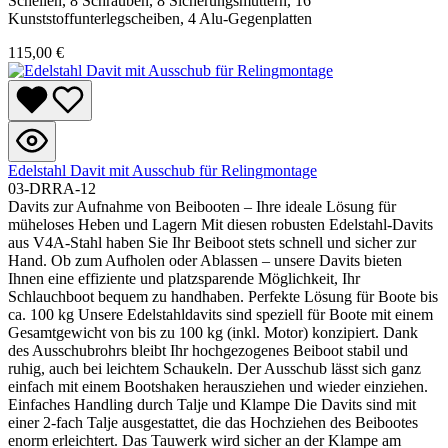
Schellen, 8 Schrauben, 8 Sicherungsmuttern, 16
Kunststoffunterlegscheiben, 4 Alu-Gegenplatten
115,00 €
Edelstahl Davit mit Ausschub für Relingmontage
03-DRRA-12
Davits zur Aufnahme von Beibooten – Ihre ideale Lösung für
müheloses Heben und Lagern Mit diesen robusten Edelstahl-Davits
aus V4A-Stahl haben Sie Ihr Beiboot stets schnell und sicher zur
Hand. Ob zum Aufholen oder Ablassen – unsere Davits bieten
Ihnen eine effiziente und platzsparende Möglichkeit, Ihr
Schlauchboot bequem zu handhaben. Perfekte Lösung für Boote bis
ca. 100 kg Unsere Edelstahldavits sind speziell für Boote mit einem
Gesamtgewicht von bis zu 100 kg (inkl. Motor) konzipiert. Dank
des Ausschubrohrs bleibt Ihr hochgezogenes Beiboot stabil und
ruhig, auch bei leichtem Schaukeln. Der Ausschub lässt sich ganz
einfach mit einem Bootshaken herausziehen und wieder einziehen.
Einfaches Handling durch Talje und Klampe Die Davits sind mit
einer 2-fach Talje ausgestattet, die das Hochziehen des Beibootes
enorm erleichtert. Das Tauwerk wird sicher an der Klampe am