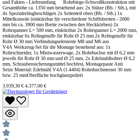
und Fakten - Lieferumfang Rohrbiege-Schweißkonstruktion mit
Gesamthöhe ca. 1350 mm bestehend aus: 2x Stütze (Bb. / Stb.), mit
4x Spezialrelingbeschlägen 2x Seitenteil oben (Bb. / Stb.) 1x
Mittelkonsole (einkürzbar für verschiedene Schiffsbreiten - 2000
mm bis ca. 3900 mm Breite zwischen den Heckkörben) 2x
Rohrspanner L= 500 mm, einkürzbar 2x Rohrspanner L= 2000 mm,
einkürzbar 6x Relingmuffe für Rohr Ø 25 mm 2x Relingmuffe für
Rohr Ø 30 mm Verbindungselemente M8 und M6 aus
V4A Werkzeug-Set für die Montage bestehend aus: 1x
Rohrschneider, 1x Miniwasserwage, 2x Bohrbuchse mit Ø 6,2 mm
jeweils für Rohr Ø 30 mm und Ø 25 mm, 2x Edelstahlbohrer Ø 6,2
mm, Schraubensicherungsmittel hochfest, Montagepaste Anti
Seize Material: Edelstahl V4A (1.4404) Rohrdurchmesser 30 mm
bzw. 25 mmOberfläche hochglanzpoliert
3.939,30 €
4.377,00 €