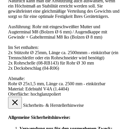
Natürlich kann man die Abstützung auch auswählen, wenn
ein Höchstmaß an Stabilität erreicht werden soll. Sie
gewährleistet eine gleichmäßige Verteilung des Gewichts und
sorgt so für eine optimale Festigkeit Ihres Geräteträgers.
Ausführung: Rohr mit eingeschweißter Mutter und
Augterminal M8 (Bolzen Ø 6 mm) / Augendkappe mit
Gewinde + Gabelterminal M8 lks (Bolzen Ø 8 mm)
Im Set enthalten:
2x Stützohr Ø 25mm, Länge ca. 2500mmm - einkürzbar (ein
Trennschleifer oder ein Rohrschneider wird benötigt)
2x Rohrschelle (08-RB143) für Rohr Ø 30 mm
2x Decksbeschlag (04-R06)
Abmaße:
Rohr Ø 25x1,5 mm, Länge ca. 2500 mm - einkürzbar
Material: Edelstahl V4A (1.4404)
Oberfläche: hochglanzpoliert
Sicherheits- & Herstellerhinweise
Allgemeine Sicherheitshinweise:
Verwendung nur für den vorgesehenen Zweck: