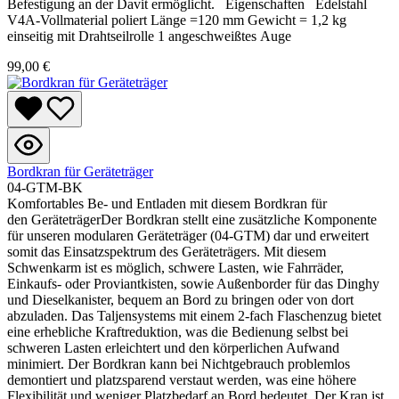
Befestigung an der Davit ermöglicht. Eigenschaften Edelstahl
V4A-Vollmaterial poliert Länge =120 mm Gewicht = 1,2 kg
einseitig mit Drahtseilrolle 1 angeschweißtes Auge
99,00 €
Bordkran für Geräteträger
04-GTM-BK
Komfortables Be- und Entladen mit diesem Bordkran für
den GeräteträgerDer Bordkran stellt eine zusätzliche Komponente
für unseren modularen Geräteträger (04-GTM) dar und erweitert
somit das Einsatzspektrum des Geräteträgers. Mit diesem
Schwenkarm ist es möglich, schwere Lasten, wie Fahrräder,
Einkaufs- oder Proviantkisten, sowie Außenborder für das Dinghy
und Dieselkanister, bequem an Bord zu bringen oder von dort
abzuladen. Das Taljensystems mit einem 2-fach Flaschenzug bietet
eine erhebliche Kraftreduktion, was die Bedienung selbst bei
schweren Lasten erleichtert und den körperlichen Aufwand
minimiert. Der Bordkran kann bei Nichtgebrauch problemlos
demontiert und platzsparend verstaut werden, was eine höhere
Flexibilität und weniger Platzbedarf an Bord bedeutet. Der Kran ist