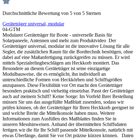
Durchschnittliche Bewertung von 5 von 5 Sternen
Geräteträger universal, modular
04-GTM
Modularer Geräteträger für Boote - universelle Basis für
Solarpaneele, Antennen und mehr zum Produktvideo Der
Geräteträger universal, modular ist die innovative Lösung für alle
Segler, die zusätzlichen Raum für die Bordtechnik benötigen, ohne
dabei auf eine Maßanfertigung zurückgreifen zu müssen. Er wird
mittels Spezialrelingbeschlägen am Heckkorb montiert. Das
Besondere an diesem Geräteträger ist seine einzigartige
Modulbauweise, die es ermöglicht, ihn individuell an
unterschiedliche Formen von Heckkörben und Schiffsgrößen
anzupassen. Diese Flexibilität vor Ort macht den Geräteträger
besonders praktisch und vielseitig einsetzbar. Passt der Geräteträger
auch auf meinem Schiff? Keine Sorge: Im Vorfeld Ihrer Bestellung
müssen Sie uns das ausgefüllte Maßblatt zusenden, sodass wir
prüfen können, ob der Geräteträger für Ihren Heckkorb geeignet ist
und welche Breite die Mittelkonsole haben muss. Weitere
Informationen zum Ausfüllen des Maßblattes finden Sie in
unseren Messhinweisen. Anhand der übermittelten Schiffsdaten
fertigen wir die für Ihr Schiff passende Mittelkonsole, natürlich mit
etwas Überlänge, damit Sie vor Ort präzise kürzen können. Daten