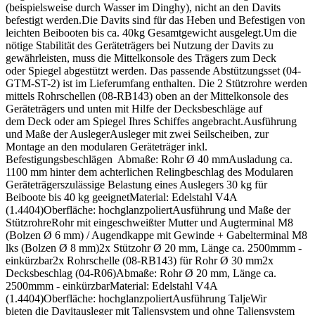
(beispielsweise durch Wasser im Dinghy), nicht an den Davits
befestigt werden.Die Davits sind für das Heben und Befestigen von
leichten Beibooten bis ca. 40kg Gesamtgewicht ausgelegt.Um die
nötige Stabilität des Geräteträgers bei Nutzung der Davits zu
gewährleisten, muss die Mittelkonsole des Trägers zum Deck
oder Spiegel abgestützt werden. Das passende Abstützungsset (04-
GTM-ST-2) ist im Lieferumfang enthalten. Die 2 Stützrohre werden
mittels Rohrschellen (08-RB143) oben an der Mittelkonsole des
Geräteträgers und unten mit Hilfe der Decksbeschläge auf
dem Deck oder am Spiegel Ihres Schiffes angebracht.Ausführung
und Maße der AuslegerAusleger mit zwei Seilscheiben, zur
Montage an den modularen Geräteträger inkl.
Befestigungsbeschlägen Abmaße: Rohr Ø 40 mmAusladung ca.
1100 mm hinter dem achterlichen Relingbeschlag des Modularen
Geräteträgerszulässige Belastung eines Auslegers 30 kg für
Beiboote bis 40 kg geeignetMaterial: Edelstahl V4A
(1.4404)Oberfläche: hochglanzpoliertAusführung und Maße der
StützrohreRohr mit eingeschweißter Mutter und Augterminal M8
(Bolzen Ø 6 mm) / Augendkappe mit Gewinde + Gabelterminal M8
lks (Bolzen Ø 8 mm)2x Stützohr Ø 20 mm, Länge ca. 2500mmm -
einkürzbar2x Rohrschelle (08-RB143) für Rohr Ø 30 mm2x
Decksbeschlag (04-R06)Abmaße: Rohr Ø 20 mm, Länge ca.
2500mmm - einkürzbarMaterial: Edelstahl V4A
(1.4404)Oberfläche: hochglanzpoliertAusführung TaljeWir
bieten die Davitausleger mit Taljensystem und ohne Taljensystem