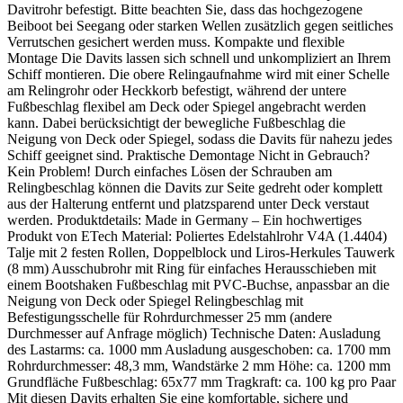
Davitrohr befestigt. Bitte beachten Sie, dass das hochgezogene
Beiboot bei Seegang oder starken Wellen zusätzlich gegen seitliches
Verrutschen gesichert werden muss. Kompakte und flexible
Montage Die Davits lassen sich schnell und unkompliziert an Ihrem
Schiff montieren. Die obere Relingaufnahme wird mit einer Schelle
am Relingrohr oder Heckkorb befestigt, während der untere
Fußbeschlag flexibel am Deck oder Spiegel angebracht werden
kann. Dabei berücksichtigt der bewegliche Fußbeschlag die
Neigung von Deck oder Spiegel, sodass die Davits für nahezu jedes
Schiff geeignet sind. Praktische Demontage Nicht in Gebrauch?
Kein Problem! Durch einfaches Lösen der Schrauben am
Relingbeschlag können die Davits zur Seite gedreht oder komplett
aus der Halterung entfernt und platzsparend unter Deck verstaut
werden. Produktdetails: Made in Germany – Ein hochwertiges
Produkt von ETech Material: Poliertes Edelstahlrohr V4A (1.4404)
Talje mit 2 festen Rollen, Doppelblock und Liros-Herkules Tauwerk
(8 mm) Ausschubrohr mit Ring für einfaches Herausschieben mit
einem Bootshaken Fußbeschlag mit PVC-Buchse, anpassbar an die
Neigung von Deck oder Spiegel Relingbeschlag mit
Befestigungsschelle für Rohrdurchmesser 25 mm (andere
Durchmesser auf Anfrage möglich) Technische Daten: Ausladung
des Lastarms: ca. 1000 mm Ausladung ausgeschoben: ca. 1700 mm
Rohrdurchmesser: 48,3 mm, Wandstärke 2 mm Höhe: ca. 1200 mm
Grundfläche Fußbeschlag: 65x77 mm Tragkraft: ca. 100 kg pro Paar
Mit diesen Davits erhalten Sie eine komfortable, sichere und