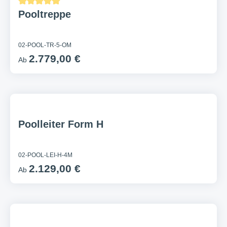
Pooltreppe
Durchschnittliche Bewertung von 5 von 5 Sternen
02-POOL-TR-5-OM
2.779,00 €
Ab
Poolleiter Form H
02-POOL-LEI-H-4M
2.129,00 €
Ab