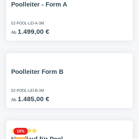
Poolleiter - Form A
02-POOL-LEI-A-3M
1.499,00 €
Ab
Poolleiter Form B
02-POOL-LEI-B-3M
1.485,00 €
Ab
10
%
Durchschnittliche Bewertung von 5 von 5 Sternen