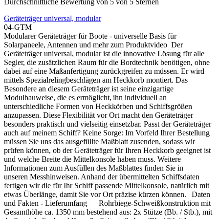
Durchschnittliche Bewertung von 5 von 5 Sternen
Geräteträger universal, modular
04-GTM
Modularer Geräteträger für Boote - universelle Basis für
Solarpaneele, Antennen und mehr zum Produktvideo Der
Geräteträger universal, modular ist die innovative Lösung für alle
Segler, die zusätzlichen Raum für die Bordtechnik benötigen, ohne
dabei auf eine Maßanfertigung zurückgreifen zu müssen. Er wird
mittels Spezialrelingbeschlägen am Heckkorb montiert. Das
Besondere an diesem Geräteträger ist seine einzigartige
Modulbauweise, die es ermöglicht, ihn individuell an
unterschiedliche Formen von Heckkörben und Schiffsgrößen
anzupassen. Diese Flexibilität vor Ort macht den Geräteträger
besonders praktisch und vielseitig einsetzbar. Passt der Geräteträger
auch auf meinem Schiff? Keine Sorge: Im Vorfeld Ihrer Bestellung
müssen Sie uns das ausgefüllte Maßblatt zusenden, sodass wir
prüfen können, ob der Geräteträger für Ihren Heckkorb geeignet ist
und welche Breite die Mittelkonsole haben muss. Weitere
Informationen zum Ausfüllen des Maßblattes finden Sie in
unseren Messhinweisen. Anhand der übermittelten Schiffsdaten
fertigen wir die für Ihr Schiff passende Mittelkonsole, natürlich mit
etwas Überlänge, damit Sie vor Ort präzise kürzen können. Daten
und Fakten - Lieferumfang Rohrbiege-Schweißkonstruktion mit
Gesamthöhe ca. 1350 mm bestehend aus: 2x Stütze (Bb. / Stb.), mit