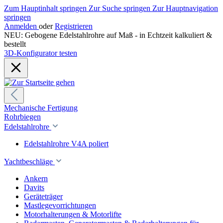
Zum Hauptinhalt springen
Zur Suche springen
Zur Hauptnavigation
springen
Anmelden
oder
Registrieren
NEU: Gebogene Edelstahlrohre auf Maß - in Echtzeit kalkuliert &
bestellt
3D-Konfigurator testen
Mechanische Fertigung
Rohrbiegen
Edelstahlrohre
Edelstahlrohre V4A poliert
Yachtbeschläge
Ankern
Davits
Geräteträger
Mastlegevorrichtungen
Motorhalterungen & Motorlifte