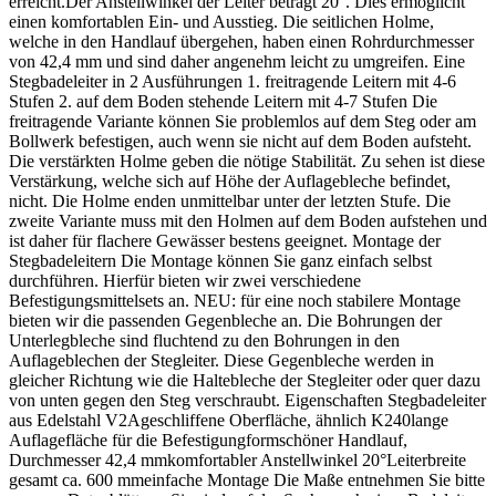
erreicht.Der Anstellwinkel der Leiter beträgt 20°. Dies ermöglicht
einen komfortablen Ein- und Ausstieg. Die seitlichen Holme,
welche in den Handlauf übergehen, haben einen Rohrdurchmesser
von 42,4 mm und sind daher angenehm leicht zu umgreifen. Eine
Stegbadeleiter in 2 Ausführungen 1. freitragende Leitern mit 4-6
Stufen 2. auf dem Boden stehende Leitern mit 4-7 Stufen Die
freitragende Variante können Sie problemlos auf dem Steg oder am
Bollwerk befestigen, auch wenn sie nicht auf dem Boden aufsteht.
Die verstärkten Holme geben die nötige Stabilität. Zu sehen ist diese
Verstärkung, welche sich auf Höhe der Auflagebleche befindet,
nicht. Die Holme enden unmittelbar unter der letzten Stufe. Die
zweite Variante muss mit den Holmen auf dem Boden aufstehen und
ist daher für flachere Gewässer bestens geeignet. Montage der
Stegbadeleitern Die Montage können Sie ganz einfach selbst
durchführen. Hierfür bieten wir zwei verschiedene
Befestigungsmittelsets an. NEU: für eine noch stabilere Montage
bieten wir die passenden Gegenbleche an. Die Bohrungen der
Unterlegbleche sind fluchtend zu den Bohrungen in den
Auflageblechen der Stegleiter. Diese Gegenbleche werden in
gleicher Richtung wie die Haltebleche der Stegleiter oder quer dazu
von unten gegen den Steg verschraubt. Eigenschaften Stegbadeleiter
aus Edelstahl V2Ageschliffene Oberfläche, ähnlich K240lange
Auflagefläche für die Befestigungformschöner Handlauf,
Durchmesser 42,4 mmkomfortabler Anstellwinkel 20°Leiterbreite
gesamt ca. 600 mmeinfache Montage Die Maße entnehmen Sie bitte