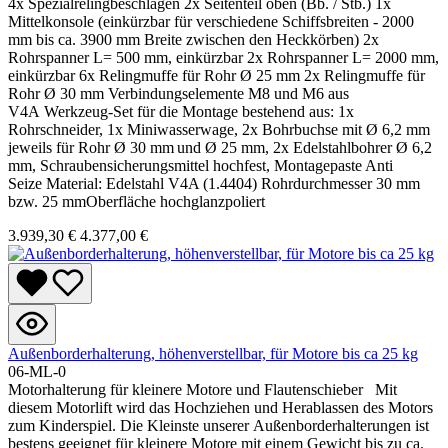
4x Spezialrelingbeschlägen 2x Seitenteil oben (Bb. / Stb.) 1x
Mittelkonsole (einkürzbar für verschiedene Schiffsbreiten - 2000
mm bis ca. 3900 mm Breite zwischen den Heckkörben) 2x
Rohrspanner L= 500 mm, einkürzbar 2x Rohrspanner L= 2000 mm,
einkürzbar 6x Relingmuffe für Rohr Ø 25 mm 2x Relingmuffe für
Rohr Ø 30 mm Verbindungselemente M8 und M6 aus
V4A Werkzeug-Set für die Montage bestehend aus: 1x
Rohrschneider, 1x Miniwasserwage, 2x Bohrbuchse mit Ø 6,2 mm
jeweils für Rohr Ø 30 mm und Ø 25 mm, 2x Edelstahlbohrer Ø 6,2
mm, Schraubensicherungsmittel hochfest, Montagepaste Anti
Seize Material: Edelstahl V4A (1.4404) Rohrdurchmesser 30 mm
bzw. 25 mmOberfläche hochglanzpoliert
3.939,30 €
4.377,00 €
Außenborderhalterung, höhenverstellbar, für Motore bis ca 25 kg
06-ML-0
Motorhalterung für kleinere Motore und Flautenschieber Mit
diesem Motorlift wird das Hochziehen und Herablassen des Motors
zum Kinderspiel. Die Kleinste unserer Außenborderhalterungen ist
bestens geeignet für kleinere Motore mit einem Gewicht bis zu ca.