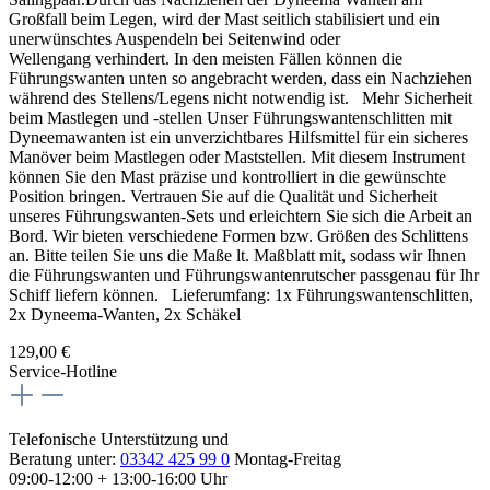
Großfall beim Legen, wird der Mast seitlich stabilisiert und ein
unerwünschtes Auspendeln bei Seitenwind oder
Wellengang verhindert. In den meisten Fällen können die
Führungswanten unten so angebracht werden, dass ein Nachziehen
während des Stellens/Legens nicht notwendig ist. Mehr Sicherheit
beim Mastlegen und -stellen Unser Führungswantenschlitten mit
Dyneemawanten ist ein unverzichtbares Hilfsmittel für ein sicheres
Manöver beim Mastlegen oder Maststellen. Mit diesem Instrument
können Sie den Mast präzise und kontrolliert in die gewünschte
Position bringen. Vertrauen Sie auf die Qualität und Sicherheit
unseres Führungswanten-Sets und erleichtern Sie sich die Arbeit an
Bord. Wir bieten verschiedene Formen bzw. Größen des Schlittens
an. Bitte teilen Sie uns die Maße lt. Maßblatt mit, sodass wir Ihnen
die Führungswanten und Führungswantenrutscher passgenau für Ihr
Schiff liefern können. Lieferumfang: 1x Führungswantenschlitten,
2x Dyneema-Wanten, 2x Schäkel
129,00 €
Service-Hotline
Telefonische Unterstützung und
Beratung unter:
03342 425 99 0
Montag-Freitag
09:00-12:00 + 13:00-16:00 Uhr