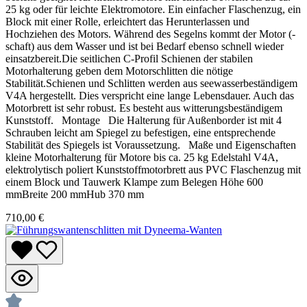
25 kg oder für leichte Elektromotore. Ein einfacher Flaschenzug, ein
Block mit einer Rolle, erleichtert das Herunterlassen und
Hochziehen des Motors. Während des Segelns kommt der Motor (-
schaft) aus dem Wasser und ist bei Bedarf ebenso schnell wieder
einsatzbereit.Die seitlichen C-Profil Schienen der stabilen
Motorhalterung geben dem Motorschlitten die nötige
Stabilität.Schienen und Schlitten werden aus seewasserbeständigem
V4A hergestellt. Dies verspricht eine lange Lebensdauer. Auch das
Motorbrett ist sehr robust. Es besteht aus witterungsbeständigem
Kunststoff. Montage Die Halterung für Außenborder ist mit 4
Schrauben leicht am Spiegel zu befestigen, eine entsprechende
Stabilität des Spiegels ist Voraussetzung. Maße und Eigenschaften
kleine Motorhalterung für Motore bis ca. 25 kg Edelstahl V4A,
elektrolytisch poliert Kunststoffmotorbrett aus PVC Flaschenzug mit
einem Block und Tauwerk Klampe zum Belegen Höhe 600
mmBreite 200 mmHub 370 mm
710,00 €