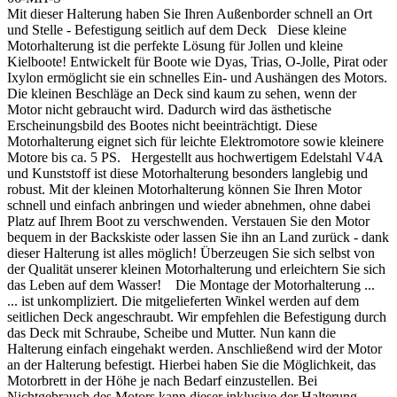
Mit dieser Halterung haben Sie Ihren Außenborder schnell an Ort
und Stelle - Befestigung seitlich auf dem Deck Diese kleine
Motorhalterung ist die perfekte Lösung für Jollen und kleine
Kielboote! Entwickelt für Boote wie Dyas, Trias, O-Jolle, Pirat oder
Ixylon ermöglicht sie ein schnelles Ein- und Aushängen des Motors.
Die kleinen Beschläge an Deck sind kaum zu sehen, wenn der
Motor nicht gebraucht wird. Dadurch wird das ästhetische
Erscheinungsbild des Bootes nicht beeinträchtigt. Diese
Motorhalterung eignet sich für leichte Elektromotore sowie kleinere
Motore bis ca. 5 PS. Hergestellt aus hochwertigem Edelstahl V4A
und Kunststoff ist diese Motorhalterung besonders langlebig und
robust. Mit der kleinen Motorhalterung können Sie Ihren Motor
schnell und einfach anbringen und wieder abnehmen, ohne dabei
Platz auf Ihrem Boot zu verschwenden. Verstauen Sie den Motor
bequem in der Backskiste oder lassen Sie ihn an Land zurück - dank
dieser Halterung ist alles möglich! Überzeugen Sie sich selbst von
der Qualität unserer kleinen Motorhalterung und erleichtern Sie sich
das Leben auf dem Wasser! Die Montage der Motorhalterung ...
... ist unkompliziert. Die mitgelieferten Winkel werden auf dem
seitlichen Deck angeschraubt. Wir empfehlen die Befestigung durch
das Deck mit Schraube, Scheibe und Mutter. Nun kann die
Halterung einfach eingehakt werden. Anschließend wird der Motor
an der Halterung befestigt. Hierbei haben Sie die Möglichkeit, das
Motorbrett in der Höhe je nach Bedarf einzustellen. Bei
Nichtgebrauch des Motors kann dieser inklusive der Halterung