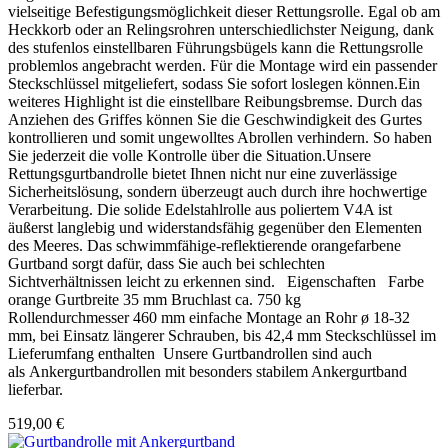
vielseitige Befestigungsmöglichkeit dieser Rettungsrolle. Egal ob am
Heckkorb oder an Relingsrohren unterschiedlichster Neigung, dank
des stufenlos einstellbaren Führungsbügels kann die Rettungsrolle
problemlos angebracht werden. Für die Montage wird ein passender
Steckschlüssel mitgeliefert, sodass Sie sofort loslegen können.Ein
weiteres Highlight ist die einstellbare Reibungsbremse. Durch das
Anziehen des Griffes können Sie die Geschwindigkeit des Gurtes
kontrollieren und somit ungewolltes Abrollen verhindern. So haben
Sie jederzeit die volle Kontrolle über die Situation.Unsere
Rettungsgurtbandrolle bietet Ihnen nicht nur eine zuverlässige
Sicherheitslösung, sondern überzeugt auch durch ihre hochwertige
Verarbeitung. Die solide Edelstahlrolle aus poliertem V4A ist
äußerst langlebig und widerstandsfähig gegenüber den Elementen
des Meeres. Das schwimmfähige-reflektierende orangefarbene
Gurtband sorgt dafür, dass Sie auch bei schlechten
Sichtverhältnissen leicht zu erkennen sind. Eigenschaften Farbe
orange Gurtbreite 35 mm Bruchlast ca. 750 kg
Rollendurchmesser 460 mm einfache Montage an Rohr ø 18-32
mm, bei Einsatz längerer Schrauben, bis 42,4 mm Steckschlüssel im
Lieferumfang enthalten Unsere Gurtbandrollen sind auch
als Ankergurtbandrollen mit besonders stabilem Ankergurtband
lieferbar.
519,00 €