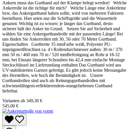
Ankern muss das Gurtband auf der Klampe belegt werden! Welche
Ankerrolle ist die richtige für mich? Welche Länge eine Ankerleine
bzw. das Ankergurtband haben sollte, wird von mehreren Faktoren
beeinflusst. Hier seien nur die Schiffsgröße und die Wassertiefe
genannt. Wichtig ist zu wissen: je länger das Gurtband, desto
sicherer hält der Anker im Grund. Setzen Sie auf Sicherheit und
wählen Sie eine Ankergurtbandrolle mit der passenden Länge! Bei
uns finden Sie Ankerrollen mit 30, 50 oder 70 Meter Gurtband.
Eigenschaften Gurtbreite 35 mmFarbe weiß, Polyester PU-
imprägniertBruchlast ca. 4 t Rollendurchmesser außen: 30 m / 370
mm 50 m / 460 mm 70 m / 520 mmBefestigung an Rohr ø 18-32
mm, bei Einsatz längerer Schrauben bis 42,4 mm einfache Montage
Steckschlüssel im Lieferumfang enthalten Das Gurtband wird aus
UV-stabilisierten Garnen gefertigt. Es gibt jedoch keine Messangabe
des Herstellers, wie hoch die Beständigkeit ist. Unsere
Gurtbandrollen sind auch als Rettungsgurtbandrollen mit
schwimmfähigem-reflektierendem-orangefarbenen Gurtband
lieferbar.
Varianten ab
349,30 €
545,00 €