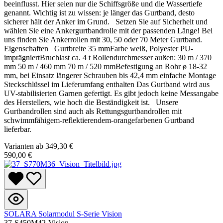
beeinflusst. Hier seien nur die Schiffsgröße und die Wassertiefe
genannt. Wichtig ist zu wissen: je länger das Gurtband, desto
sicherer hält der Anker im Grund. Setzen Sie auf Sicherheit und
wählen Sie eine Ankergurtbandrolle mit der passenden Länge! Bei
uns finden Sie Ankerrollen mit 30, 50 oder 70 Meter Gurtband.
Eigenschaften Gurtbreite 35 mmFarbe weiß, Polyester PU-
imprägniertBruchlast ca. 4 t Rollendurchmesser außen: 30 m / 370
mm 50 m / 460 mm 70 m / 520 mmBefestigung an Rohr ø 18-32
mm, bei Einsatz längerer Schrauben bis 42,4 mm einfache Montage
Steckschlüssel im Lieferumfang enthalten Das Gurtband wird aus
UV-stabilisierten Garnen gefertigt. Es gibt jedoch keine Messangabe
des Herstellers, wie hoch die Beständigkeit ist. Unsere
Gurtbandrollen sind auch als Rettungsgurtbandrollen mit
schwimmfähigem-reflektierendem-orangefarbenen Gurtband
lieferbar.
Varianten ab
349,30 €
590,00 €
SOLARA Solarmodul S-Serie Vision
37-S450M42-Vision