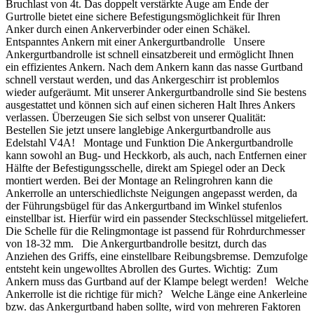
Bruchlast von 4t. Das doppelt verstärkte Auge am Ende der
Gurtrolle bietet eine sichere Befestigungsmöglichkeit für Ihren
Anker durch einen Ankerverbinder oder einen Schäkel.
Entspanntes Ankern mit einer Ankergurtbandrolle Unsere
Ankergurtbandrolle ist schnell einsatzbereit und ermöglicht Ihnen
ein effizientes Ankern. Nach dem Ankern kann das nasse Gurtband
schnell verstaut werden, und das Ankergeschirr ist problemlos
wieder aufgeräumt. Mit unserer Ankergurtbandrolle sind Sie bestens
ausgestattet und können sich auf einen sicheren Halt Ihres Ankers
verlassen. Überzeugen Sie sich selbst von unserer Qualität:
Bestellen Sie jetzt unsere langlebige Ankergurtbandrolle aus
Edelstahl V4A! Montage und Funktion Die Ankergurtbandrolle
kann sowohl an Bug- und Heckkorb, als auch, nach Entfernen einer
Hälfte der Befestigungsschelle, direkt am Spiegel oder an Deck
montiert werden. Bei der Montage an Relingrohren kann die
Ankerrolle an unterschiedlichste Neigungen angepasst werden, da
der Führungsbügel für das Ankergurtband im Winkel stufenlos
einstellbar ist. Hierfür wird ein passender Steckschlüssel mitgeliefert.
Die Schelle für die Relingmontage ist passend für Rohrdurchmesser
von 18-32 mm. Die Ankergurtbandrolle besitzt, durch das
Anziehen des Griffs, eine einstellbare Reibungsbremse. Demzufolge
entsteht kein ungewolltes Abrollen des Gurtes. Wichtig: Zum
Ankern muss das Gurtband auf der Klampe belegt werden! Welche
Ankerrolle ist die richtige für mich? Welche Länge eine Ankerleine
bzw. das Ankergurtband haben sollte, wird von mehreren Faktoren