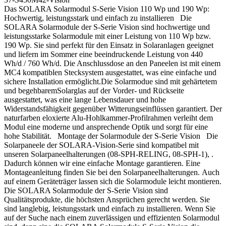
Das SOLARA Solarmodul S-Serie Vision 110 Wp und 190 Wp:
Hochwertig, leistungsstark und einfach zu installieren Die
SOLARA Solarmodule der S-Serie Vision sind hochwertige und
leistungsstarke Solarmodule mit einer Leistung von 110 Wp bzw.
190 Wp. Sie sind perfekt für den Einsatz in Solaranlagen geeignet
und liefern im Sommer eine beeindruckende Leistung von 440
Wh/d / 760 Wh/d. Die Anschlussdose an den Paneelen ist mit einem
MC4 kompatiblen Stecksystem ausgestattet, was eine einfache und
sichere Installation ermöglicht.Die Solarmodue sind mit gehärtetem
und begehbaremSolarglas auf der Vorder- und Rückseite
ausgestattet, was eine lange Lebensdauer und hohe
Widerstandsfähigkeit gegenüber Witterungseinflüssen garantiert. Der
naturfarben eloxierte Alu-Hohlkammer-Profilrahmen verleiht dem
Modul eine moderne und ansprechende Optik und sorgt für eine
hohe Stabilität. Montage der Solarmodule der S-Serie Vision Die
Solarpaneele der SOLARA-Vision-Serie sind kompatibel mit
unseren Solarpaneelhalterungen (08-SPH-RELING, 08-SPH-1), .
Dadurch können wir eine einfache Montage garantieren. Eine
Montageanleitung finden Sie bei den Solarpaneelhalterungen. Auch
auf einem Geräteträger lassen sich die Solarmodule leicht montieren.
Die SOLARA Solarmodule der S-Serie Vision sind
Qualitätsprodukte, die höchsten Ansprüchen gerecht werden. Sie
sind langlebig, leistungsstark und einfach zu installieren. Wenn Sie
auf der Suche nach einem zuverlässigen und effizienten Solarmodul