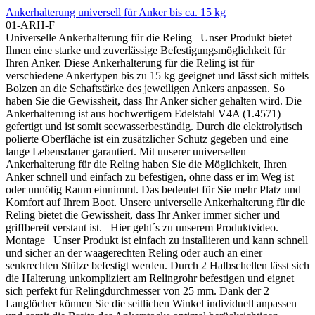
Ankerhalterung universell für Anker bis ca. 15 kg
01-ARH-F
Universelle Ankerhalterung für die Reling Unser Produkt bietet
Ihnen eine starke und zuverlässige Befestigungsmöglichkeit für
Ihren Anker. Diese Ankerhalterung für die Reling ist für
verschiedene Ankertypen bis zu 15 kg geeignet und lässt sich mittels
Bolzen an die Schaftstärke des jeweiligen Ankers anpassen. So
haben Sie die Gewissheit, dass Ihr Anker sicher gehalten wird. Die
Ankerhalterung ist aus hochwertigem Edelstahl V4A (1.4571)
gefertigt und ist somit seewasserbeständig. Durch die elektrolytisch
polierte Oberfläche ist ein zusätzlicher Schutz gegeben und eine
lange Lebensdauer garantiert. Mit unserer universellen
Ankerhalterung für die Reling haben Sie die Möglichkeit, Ihren
Anker schnell und einfach zu befestigen, ohne dass er im Weg ist
oder unnötig Raum einnimmt. Das bedeutet für Sie mehr Platz und
Komfort auf Ihrem Boot. Unsere universelle Ankerhalterung für die
Reling bietet die Gewissheit, dass Ihr Anker immer sicher und
griffbereit verstaut ist. Hier geht´s zu unserem Produktvideo.
Montage Unser Produkt ist einfach zu installieren und kann schnell
und sicher an der waagerechten Reling oder auch an einer
senkrechten Stütze befestigt werden. Durch 2 Halbschellen lässt sich
die Halterung unkompliziert am Relingrohr befestigen und eignet
sich perfekt für Relingdurchmesser von 25 mm. Dank der 2
Langlöcher können Sie die seitlichen Winkel individuell anpassen