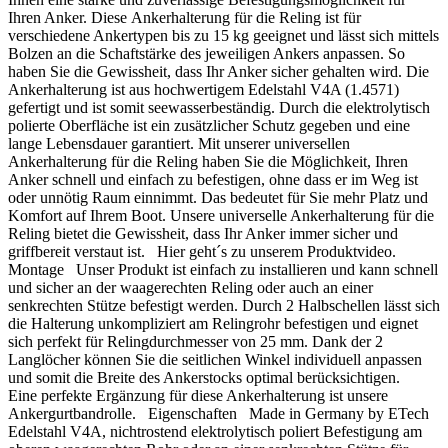
Ihren Anker. Diese Ankerhalterung für die Reling ist für
verschiedene Ankertypen bis zu 15 kg geeignet und lässt sich mittels
Bolzen an die Schaftstärke des jeweiligen Ankers anpassen. So
haben Sie die Gewissheit, dass Ihr Anker sicher gehalten wird. Die
Ankerhalterung ist aus hochwertigem Edelstahl V4A (1.4571)
gefertigt und ist somit seewasserbeständig. Durch die elektrolytisch
polierte Oberfläche ist ein zusätzlicher Schutz gegeben und eine
lange Lebensdauer garantiert. Mit unserer universellen
Ankerhalterung für die Reling haben Sie die Möglichkeit, Ihren
Anker schnell und einfach zu befestigen, ohne dass er im Weg ist
oder unnötig Raum einnimmt. Das bedeutet für Sie mehr Platz und
Komfort auf Ihrem Boot. Unsere universelle Ankerhalterung für die
Reling bietet die Gewissheit, dass Ihr Anker immer sicher und
griffbereit verstaut ist. Hier geht´s zu unserem Produktvideo.
Montage Unser Produkt ist einfach zu installieren und kann schnell
und sicher an der waagerechten Reling oder auch an einer
senkrechten Stütze befestigt werden. Durch 2 Halbschellen lässt sich
die Halterung unkompliziert am Relingrohr befestigen und eignet
sich perfekt für Relingdurchmesser von 25 mm. Dank der 2
Langlöcher können Sie die seitlichen Winkel individuell anpassen
und somit die Breite des Ankerstocks optimal berücksichtigen.
Eine perfekte Ergänzung für diese Ankerhalterung ist unsere
Ankergurtbandrolle. Eigenschaften Made in Germany by ETech
Edelstahl V4A, nichtrostend elektrolytisch poliert Befestigung am