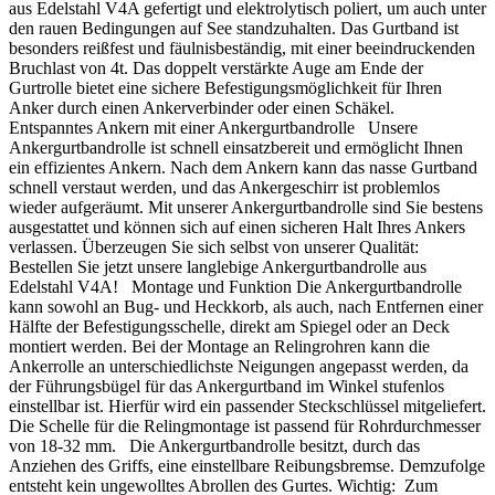
aus Edelstahl V4A gefertigt und elektrolytisch poliert, um auch unter
den rauen Bedingungen auf See standzuhalten. Das Gurtband ist
besonders reißfest und fäulnisbeständig, mit einer beeindruckenden
Bruchlast von 4t. Das doppelt verstärkte Auge am Ende der
Gurtrolle bietet eine sichere Befestigungsmöglichkeit für Ihren
Anker durch einen Ankerverbinder oder einen Schäkel.
Entspanntes Ankern mit einer Ankergurtbandrolle Unsere
Ankergurtbandrolle ist schnell einsatzbereit und ermöglicht Ihnen
ein effizientes Ankern. Nach dem Ankern kann das nasse Gurtband
schnell verstaut werden, und das Ankergeschirr ist problemlos
wieder aufgeräumt. Mit unserer Ankergurtbandrolle sind Sie bestens
ausgestattet und können sich auf einen sicheren Halt Ihres Ankers
verlassen. Überzeugen Sie sich selbst von unserer Qualität:
Bestellen Sie jetzt unsere langlebige Ankergurtbandrolle aus
Edelstahl V4A! Montage und Funktion Die Ankergurtbandrolle
kann sowohl an Bug- und Heckkorb, als auch, nach Entfernen einer
Hälfte der Befestigungsschelle, direkt am Spiegel oder an Deck
montiert werden. Bei der Montage an Relingrohren kann die
Ankerrolle an unterschiedlichste Neigungen angepasst werden, da
der Führungsbügel für das Ankergurtband im Winkel stufenlos
einstellbar ist. Hierfür wird ein passender Steckschlüssel mitgeliefert.
Die Schelle für die Relingmontage ist passend für Rohrdurchmesser
von 18-32 mm. Die Ankergurtbandrolle besitzt, durch das
Anziehen des Griffs, eine einstellbare Reibungsbremse. Demzufolge
entsteht kein ungewolltes Abrollen des Gurtes. Wichtig: Zum