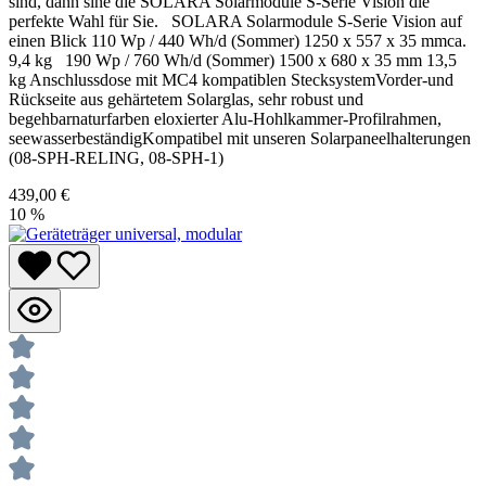
sind, dann sine die SOLARA Solarmodule S-Serie Vision die
perfekte Wahl für Sie. SOLARA Solarmodule S-Serie Vision auf
einen Blick 110 Wp / 440 Wh/d (Sommer) 1250 x 557 x 35 mmca.
9,4 kg 190 Wp / 760 Wh/d (Sommer) 1500 x 680 x 35 mm 13,5
kg Anschlussdose mit MC4 kompatiblen StecksystemVorder-und
Rückseite aus gehärtetem Solarglas, sehr robust und
begehbarnaturfarben eloxierter Alu-Hohlkammer-Profilrahmen,
seewasserbeständigKompatibel mit unseren Solarpaneelhalterungen
(08-SPH-RELING, 08-SPH-1)
439,00 €
10
%