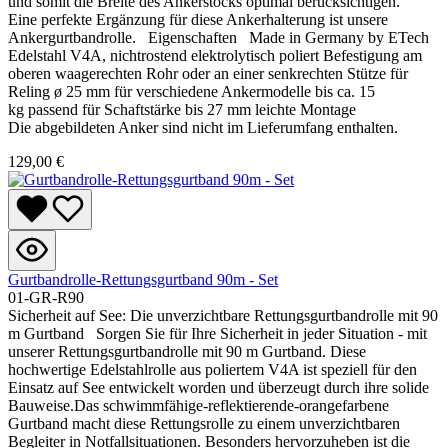
und somit die Breite des Ankerstocks optimal berücksichtigen.
Eine perfekte Ergänzung für diese Ankerhalterung ist unsere
Ankergurtbandrolle. Eigenschaften Made in Germany by ETech
Edelstahl V4A, nichtrostend elektrolytisch poliert Befestigung am
oberen waagerechten Rohr oder an einer senkrechten Stütze für
Reling ø 25 mm für verschiedene Ankermodelle bis ca. 15
kg passend für Schaftstärke bis 27 mm leichte Montage
Die abgebildeten Anker sind nicht im Lieferumfang enthalten.
129,00 €
Gurtbandrolle-Rettungsgurtband 90m - Set
01-GR-R90
Sicherheit auf See: Die unverzichtbare Rettungsgurtbandrolle mit 90
m Gurtband Sorgen Sie für Ihre Sicherheit in jeder Situation - mit
unserer Rettungsgurtbandrolle mit 90 m Gurtband. Diese
hochwertige Edelstahlrolle aus poliertem V4A ist speziell für den
Einsatz auf See entwickelt worden und überzeugt durch ihre solide
Bauweise.Das schwimmfähige-reflektierende-orangefarbene
Gurtband macht diese Rettungsrolle zu einem unverzichtbaren
Begleiter in Notfallsituationen. Besonders hervorzuheben ist die