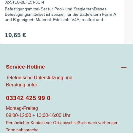
02-STEG-BEFEST-SET-I
Befestigungsmittel-Set für Pool- und StegleiternDieses
Befestigungsmittelset ist speziell für die Badeleitern Form A
und B geeignet. Material: Edelstahl V4A, rostfrei und
beständig gegen Salz- und chlorhaltiges WasserInhalt:4x
Senkkopfschrauben (DIN 7991) M8 x 604x Karoscheibe
19,65 €
8,44x Sechskantmutter M8
Service-Hotline
Telefonische Unterstützung und
Beratung unter:
03342 425 99 0
Montag-Freitag
09:00-12:00 + 13:00-16:00 Uhr
Persönlicher Kontakt vor Ort ausschließlich nach vorheriger
Terminabsprache.